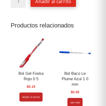
Añadir al carrito
Papel
China
Belumosa
Blanco
Productos relacionados
cantidad
Bol Gel Foska
Bol Baco Le
Rojo 0 5
Plume Azul 1 0
mm
$
0.19
$
0.30
Añadir al carrito
Leer más