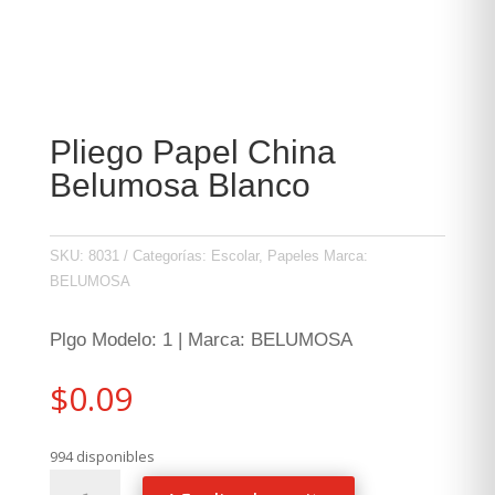
Pliego Papel China
Belumosa Blanco
SKU:
8031
Categorías:
Escolar
,
Papeles
Marca:
BELUMOSA
Plgo Modelo: 1 | Marca: BELUMOSA
$
0.09
994 disponibles
Pliego