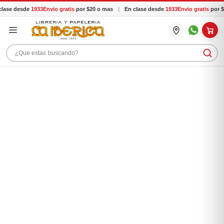
lase desde
1933
Envio gratis
por $20 o mas
|
En clase desde
1933
Envio gratis
por $
Buscar productos