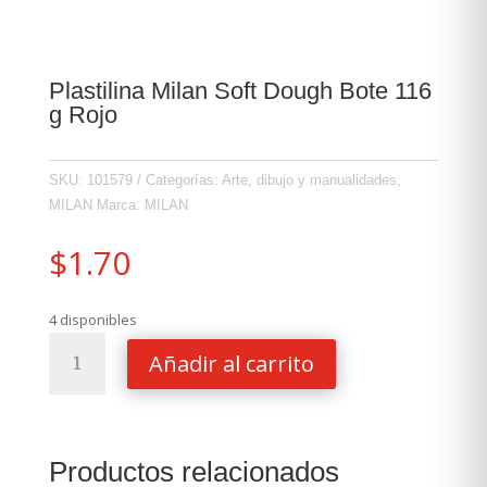
Plastilina Milan Soft Dough Bote 116
g Rojo
SKU:
101579
Categorías:
Arte, dibujo y manualidades
,
MILAN
Marca:
MILAN
$
1.70
4 disponibles
Plastilina
Añadir al carrito
Milan
Soft
Dough
Bote
Productos relacionados
116