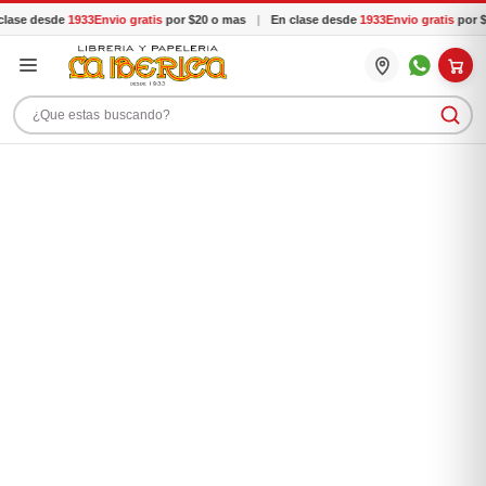
lase desde
1933
Envio gratis
por $20 o mas
|
En clase desde
1933
Envio gratis
por $
Buscar productos