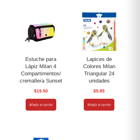
g
Rojo
cantidad
Estuche para
Lapices de
Lápiz Milan 4
Colores Milan
Compartimentos/
Triangular 24
cremallera Sunset
unidades
$
19.50
$
5.85
Añadir al carrito
Añadir al carrito