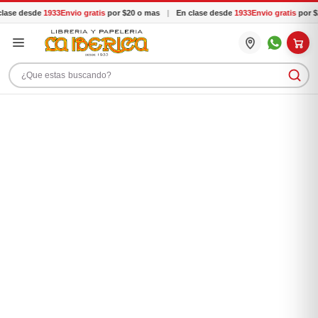
ase desde
1933
Envio gratis
por $20 o mas
|
En clase desde
1933
Envio gratis
por $2
Buscar productos