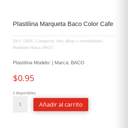
Plastilina Marqueta Baco Color Cafe
SKU:
13816
Categorías:
Arte, dibujo y manualidades
,
Modelado
Marca:
BACO
Plastilina Modelo: | Marca: BACO
$
0.95
2 disponibles
Plastilina
Añadir al carrito
Marqueta
Baco
Color
Cafe