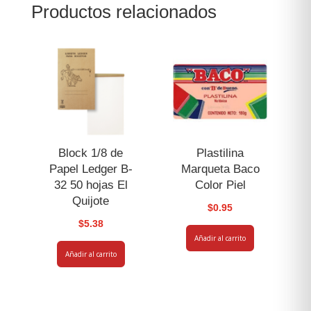
Productos relacionados
cantidad
Block 1/8 de
Plastilina
Papel Ledger B-
Marqueta Baco
32 50 hojas El
Color Piel
Quijote
$
0.95
$
5.38
Añadir al carrito
Añadir al carrito