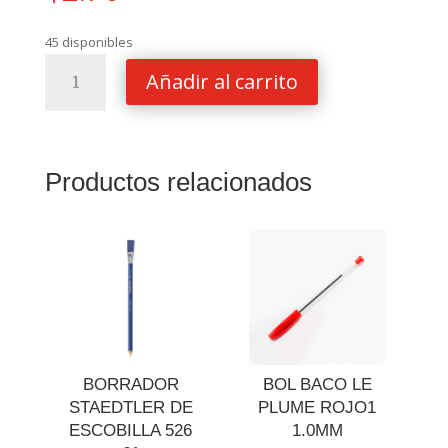
45 disponibles
PINTURA
Añadir al carrito
DE
DEDO
TUCAN
CAJA
Productos relacionados
DE
6
UND
30
M
cantidad
BORRADOR
BOL BACO LE
STAEDTLER DE
PLUME ROJO1
ESCOBILLA 526
1.0MM