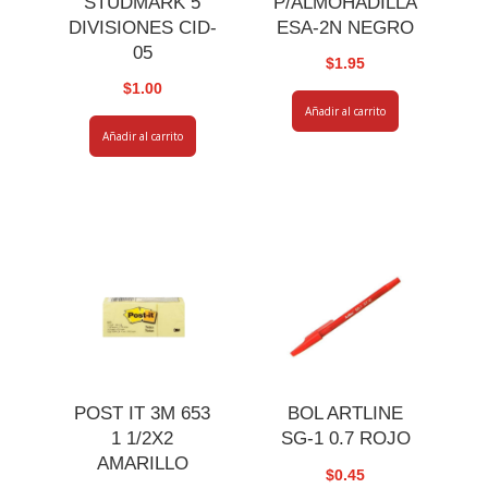
STUDMARK 5
P/ALMOHADILLA
DIVISIONES CID-
ESA-2N NEGRO
05
$
1.95
$
1.00
Añadir al carrito
Añadir al carrito
POST IT 3M 653
BOL ARTLINE
1 1/2X2
SG-1 0.7 ROJO
AMARILLO
$
0.45