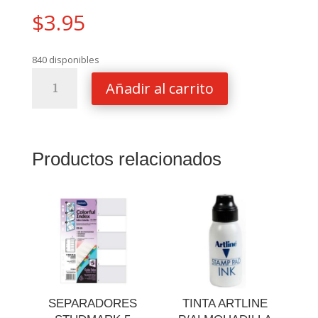
$
3.95
840 disponibles
PERFORADOR
Añadir al carrito
LAIB
2
HOYOS
20
Productos relacionados
HOJAS
cantidad
SEPARADORES
TINTA ARTLINE