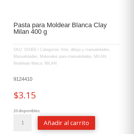
Pasta para Moldear Blanca Clay
Milan 400 g
SKU:
101455
Categorías:
Arte, dibujo y manualidades
,
Manualidades
,
Materiales para manualidades
,
MILAN
,
Modelado
Marca:
MILAN
9124410
$
3.15
20 disponibles
Pasta
Añadir al carrito
para
Moldear