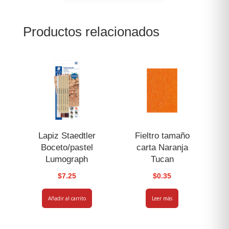
Blanca
Clay
Productos relacionados
Milan
400
g
cantidad
Lapiz Staedtler
Fieltro tamaño
Boceto/pastel
carta Naranja
Lumograph
Tucan
$
7.25
$
0.35
Añadir al carrito
Leer más