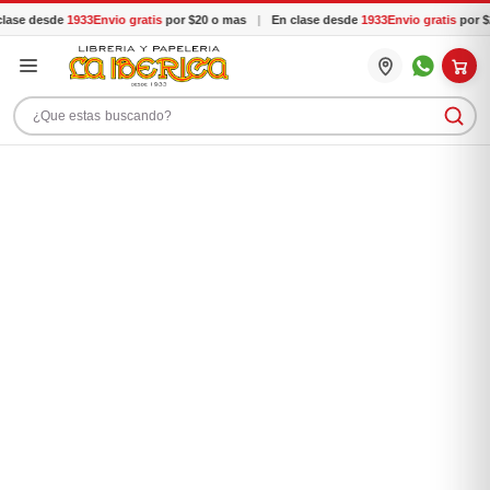
ase desde
1933
Envio gratis
por $20 o mas
|
En clase desde
1933
Envio gratis
por $2
Buscar productos