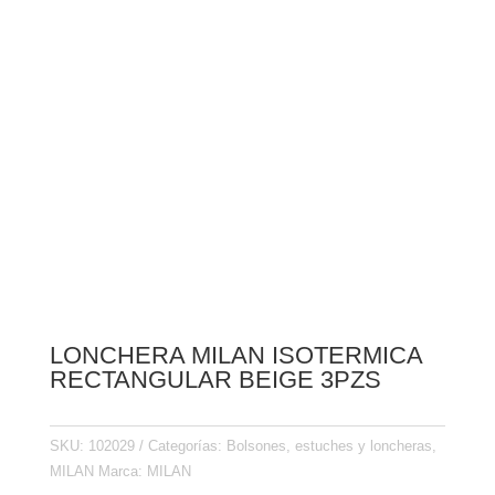
LONCHERA MILAN ISOTERMICA
RECTANGULAR BEIGE 3PZS
SKU:
102029
Categorías:
Bolsones, estuches y loncheras
,
MILAN
Marca:
MILAN