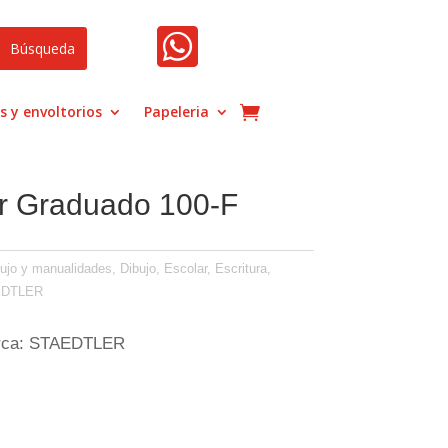

s y envoltorios
Papeleria
er Graduado 100-F
bujo y manualidades
,
Dibujo
,
Escolar
,
Escritura,
EDTLER
arca: STAEDTLER