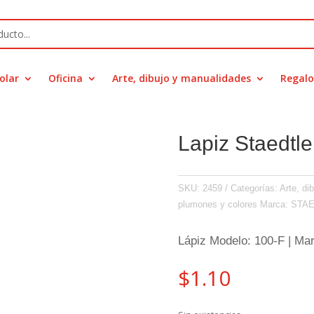
olar
Oficina
Arte, dibujo y manualidades
Regalo
Lapiz Staedtl
SKU:
2459
Categorías:
Arte, di
plumones y colores
Marca:
STA
Lápiz Modelo: 100-F | M
$
1.10