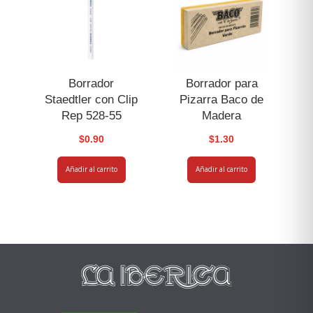
Borrador
Borrador para
Staedtler con Clip
Pizarra Baco de
Rep 528-55
Madera
$
0.90
$
1.30
Añadir al carrito
Añadir al carrito