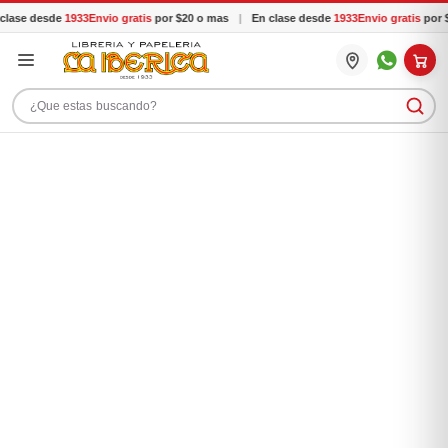
lase desde
1933
Envio gratis
por $20 o mas
|
En clase desde
1933
Envio gratis
por $
Buscar productos