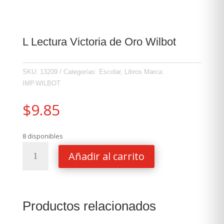
L Lectura Victoria de Oro Wilbot
SKU:
13209
Categorías:
Escolar
,
Libros
Marca:
IMP.WILBOT
$
9.85
8 disponibles
L
Añadir al carrito
Lectura
Victoria
de
Oro
Productos relacionados
Wilbot
cantidad