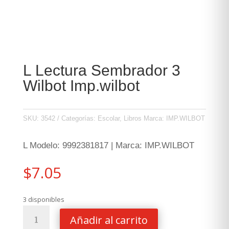
L Lectura Sembrador 3
Wilbot Imp.wilbot
SKU:
3542
Categorías:
Escolar
,
Libros
Marca:
IMP.WILBOT
L Modelo: 9992381817 | Marca: IMP.WILBOT
$
7.05
3 disponibles
L
Añadir al carrito
Lectura