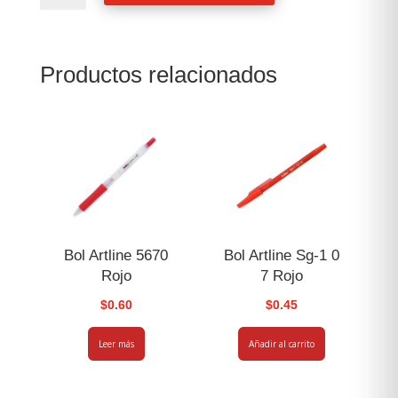
Sembrador
3
Wilbot
Productos relacionados
Imp.wilbot
cantidad
Bol Artline 5670
Bol Artline Sg-1 0
Rojo
7 Rojo
$
0.60
$
0.45
Leer más
Añadir al carrito