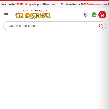
lase desde
1933
Envio gratis
por $20 o mas
|
En clase desde
1933
Envio gratis
por $
Buscar productos