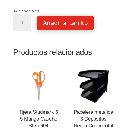
14 disponibles
Grapas
Añadir al carrito
Bostitch
3/8
Sb35
cantidad
Productos relacionados
Tijera Studmark 6
Papelera metálica
5 Mango Caucho
3 Depósitos
St-sc604
Negra Continental