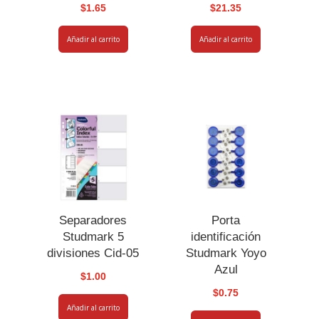
$
1.65
$
21.35
Añadir al carrito
Añadir al carrito
Separadores
Porta
Studmark 5
identificación
divisiones Cid-05
Studmark Yoyo
Azul
$
1.00
$
0.75
Añadir al carrito