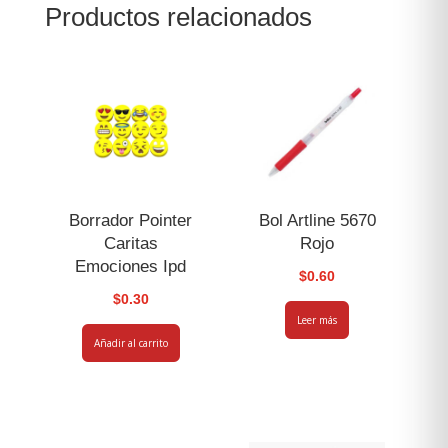
Productos relacionados
ml
40451
cantidad
Borrador Pointer
Bol Artline 5670
Caritas
Rojo
Emociones Ipd
$
0.60
$
0.30
Leer más
Añadir al carrito