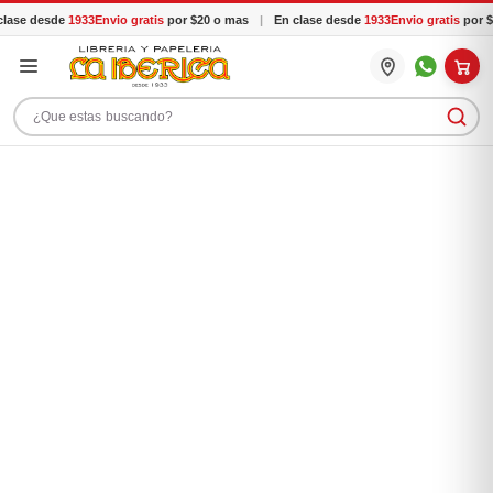
lase desde
1933
Envio gratis
por $20 o mas
|
En clase desde
1933
Envio gratis
por $
Buscar productos