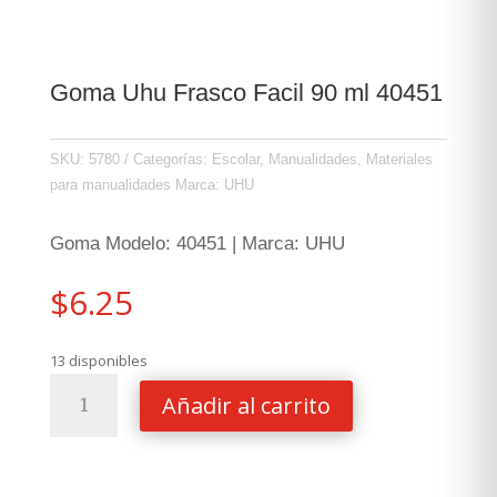
Goma Uhu Frasco Facil 90 ml 40451
SKU:
5780
Categorías:
Escolar
,
Manualidades
,
Materiales
para manualidades
Marca:
UHU
Goma Modelo: 40451 | Marca: UHU
$
6.25
13 disponibles
Goma
Añadir al carrito
Uhu
Frasco
Facil
90