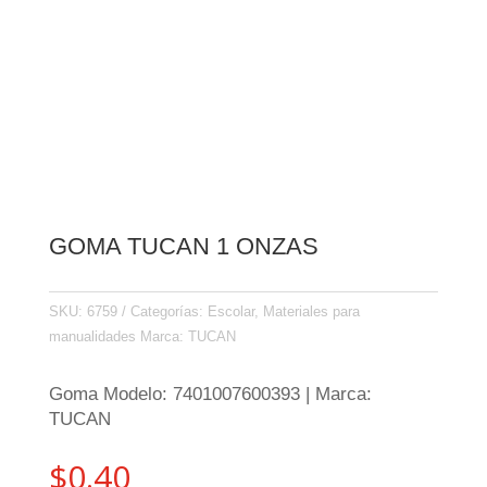
GOMA TUCAN 1 ONZAS
SKU:
6759
Categorías:
Escolar
,
Materiales para
manualidades
Marca:
TUCAN
Goma Modelo: 7401007600393 | Marca:
TUCAN
$
0.40