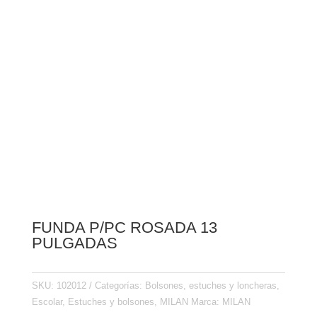
FUNDA P/PC ROSADA 13
PULGADAS
SKU:
102012
Categorías:
Bolsones, estuches y loncheras
,
Escolar
,
Estuches y bolsones
,
MILAN
Marca:
MILAN