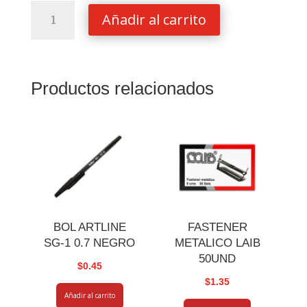
FOLDER
Añadir al carrito
T.O
NASSA
CARTULINA
ROJO
Productos relacionados
cantidad
BOL ARTLINE
FASTENER
SG-1 0.7 NEGRO
METALICO LAIB
50UND
$
0.45
$
1.35
Añadir al carrito