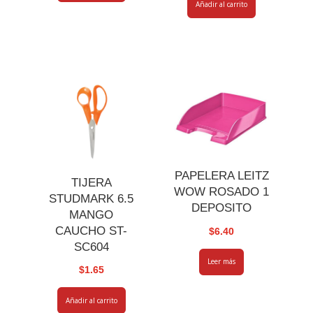
Añadir al carrito
PAPELERA LEITZ
TIJERA
WOW ROSADO 1
STUDMARK 6.5
DEPOSITO
MANGO
CAUCHO ST-
$
6.40
SC604
Leer más
$
1.65
Añadir al carrito