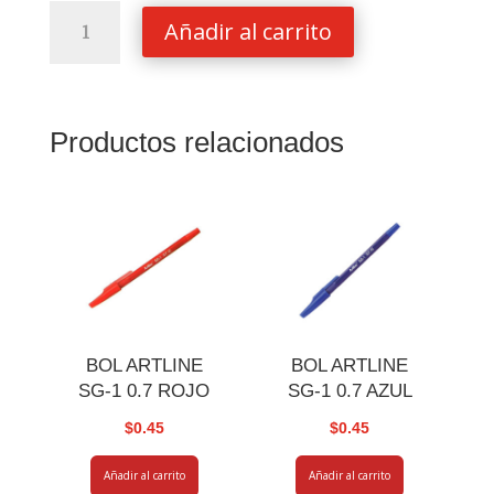
FOLDER
Añadir al carrito
T.C
NASSA
CARTULINA
NEGRO
Productos relacionados
cantidad
BOL ARTLINE
BOL ARTLINE
SG-1 0.7 ROJO
SG-1 0.7 AZUL
$
0.45
$
0.45
Añadir al carrito
Añadir al carrito