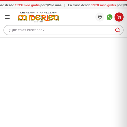
se desde
1933
Envio gratis
por $20 o mas
|
En clase desde
1933
Envio gratis
por $20
Buscar productos