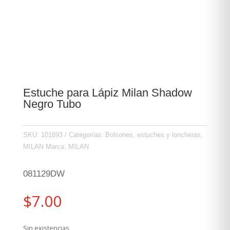
Estuche para Lápiz Milan Shadow
Negro Tubo
SKU:
101693
Categorías:
Bolsones, estuches y loncheras
,
MILAN
Marca:
MILAN
081129DW
$
7.00
Sin existencias