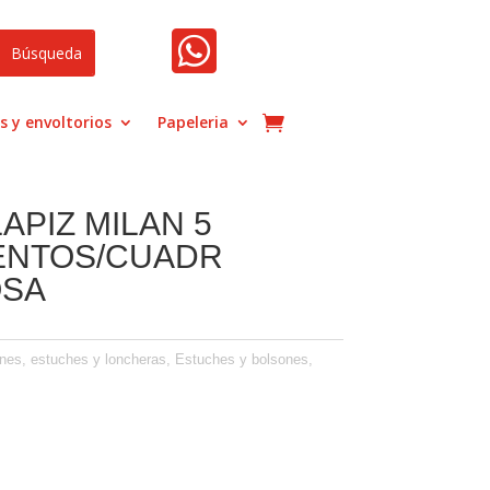

s y envoltorios
Papeleria
APIZ MILAN 5
ENTOS/CUADR
OSA
nes, estuches y loncheras
,
Estuches y bolsones
,