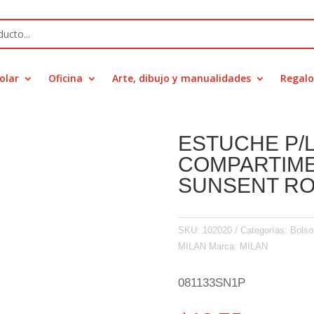
olar
Oficina
Arte, dibujo y manualidades
Regalo
ESTUCHE P/L
COMPARTIM
SUNSENT R
SKU:
102020
Categorías:
Bolso
MILAN
Marca:
MILAN
081133SN1P