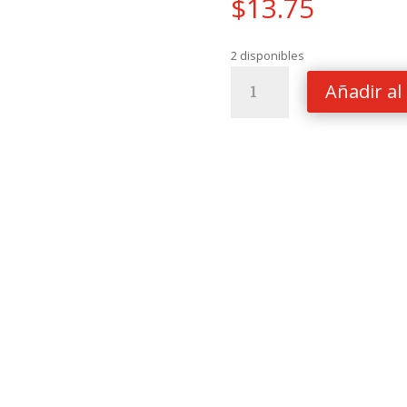
$
13.75
2 disponibles
ESTUCHE
Añadir al 
P/LAPIZ
MILAN
5
COMPARTIMENTOS/CUADR
SUNSENT
ROSA
cantidad