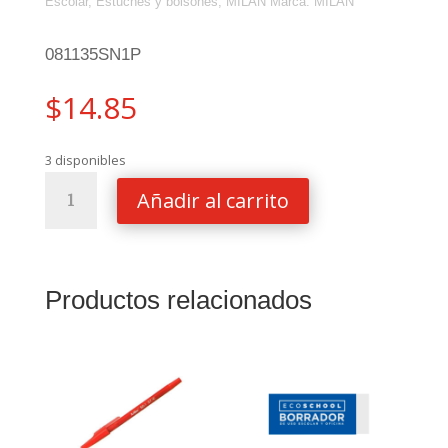
Escolar
,
Estuches y bolsones
,
MILAN
Marca:
MILAN
081135SN1P
$
14.85
3 disponibles
ESTUCHE
Añadir al carrito
P/LAPIZ
MILAN
3
COMPARTIMENTOS
Productos relacionados
SUNSET
ROSA
cantidad