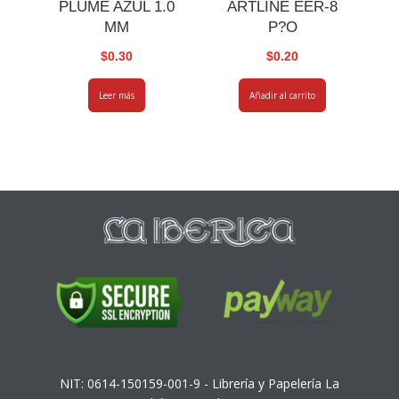
PLUME AZUL 1.0
ARTLINE EER-8
MM
P?O
$
0.30
$
0.20
Leer más
Añadir al carrito
NIT: 0614-150159-001-9 - Librería y Papelería La