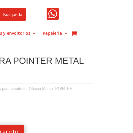

s y envoltorios
Papeleria
A POINTER METAL
s para escritorio
,
Oficina
Marca:
POINTER
carrito