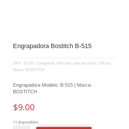
Engrapadora Bostitch B-515
SKU:
10739
Categorías:
Artículos para escritorio
,
Oficina
Marca:
BOSTITCH
Engrapadora Modelo: B-515 | Marca:
BOSTITCH
$
9.00
11 disponibles
Engrapadora