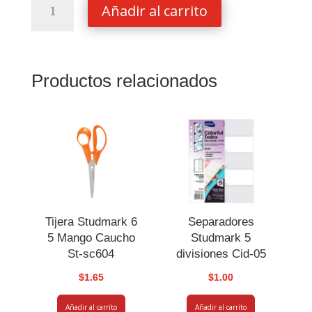
Añadir al carrito
Bostitch
B-
515
cantidad
Productos relacionados
Tijera Studmark 6
Separadores
5 Mango Caucho
Studmark 5
St-sc604
divisiones Cid-05
$
1.65
$
1.00
Añadir al carrito
Añadir al carrito