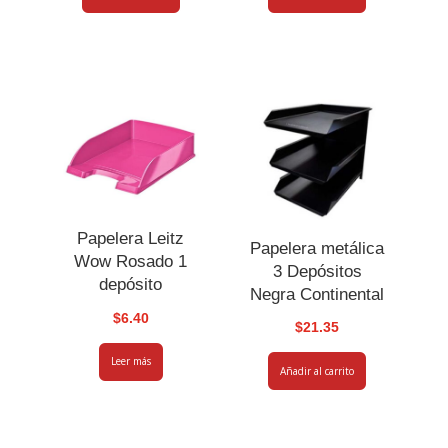
Papelera Leitz
Papelera metálica
Wow Rosado 1
3 Depósitos
depósito
Negra Continental
$
6.40
$
21.35
Leer más
Añadir al carrito