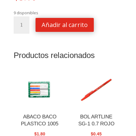
9 disponibles
CUADERNO
Añadir al carrito
SCRIBE
ESP.
ECOLOGIC
2
Productos relacionados
MATE
C.7
cantidad
ABACO BACO
BOL ARTLINE
PLASTICO 1005
SG-1 0.7 ROJO
$
1.80
$
0.45