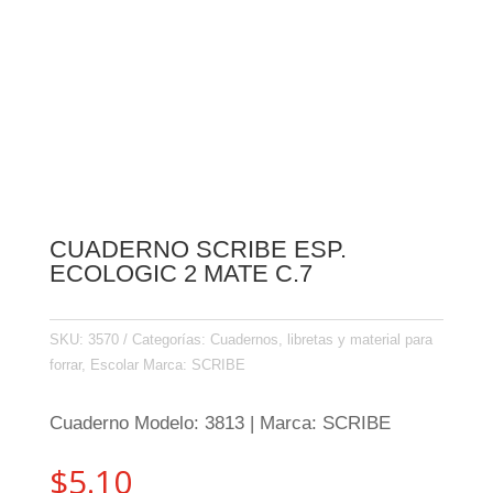
CUADERNO SCRIBE ESP.
ECOLOGIC 2 MATE C.7
SKU:
3570
Categorías:
Cuadernos, libretas y material para
forrar
,
Escolar
Marca:
SCRIBE
Cuaderno Modelo: 3813 | Marca: SCRIBE
$
5.10