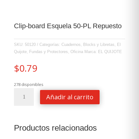
Clip-board Esquela 50-PL Repuesto
SKU:
50120
Categorías:
Cuadernos, Blocks y Libretas
,
El
Quijote
,
Fundas y Protectores
,
Oficina
Marca:
EL QUIJOTE
$
0.79
278 disponibles
Clip-
Añadir al carrito
board
Esquela
50-
PL
Productos relacionados
Repuesto
cantidad