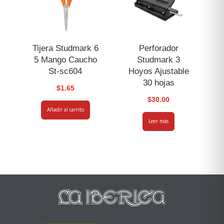
Tijera Studmark 6
Perforador
5 Mango Caucho
Studmark 3
St-sc604
Hoyos Ajustable
30 hojas
$
1.65
$
30.00
Añadir al carrito
Leer más