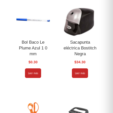
Bol Baco Le
Sacapunta
Plume Azul 1 0
eléctrica Bostitch
mm
Negra
$
0.30
$
34.30
Leer más
Leer más