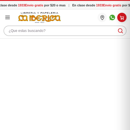
lase desde
1933
Envio gratis
por $20 o mas
|
En clase desde
1933
Envio gratis
por $
Buscar productos