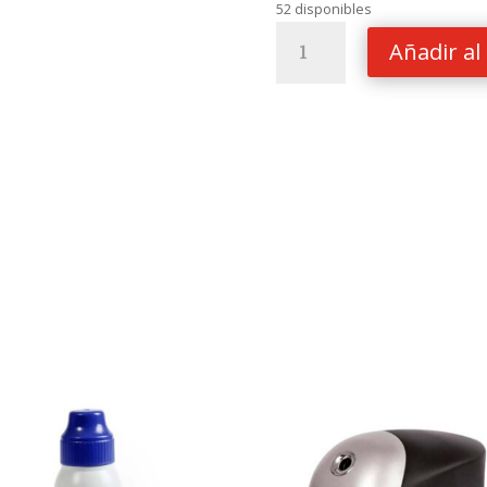
52 disponibles
CINTA
Añadir al 
ADHESIVA
3M
2X100
M
TRANSPARENT
cantidad