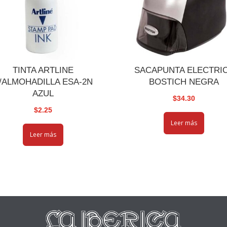
TINTA ARTLINE
SACAPUNTA ELECTRI
/ALMOHADILLA ESA-2N
BOSTICH NEGRA
AZUL
$
34.30
$
2.25
Leer más
Leer más