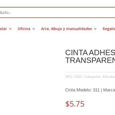
olar
Oficina
Arte, dibujo y manualidades
Regalo
CINTA ADHES
TRANSPARE
SKU:
1215
Categorías:
Artículo
Cinta Modelo: 311 | Marc
$
5.75