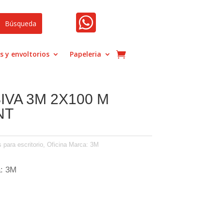

s y envoltorios
Papeleria
IVA 3M 2X100 M
NT
s para escritorio
,
Oficina
Marca:
3M
a: 3M