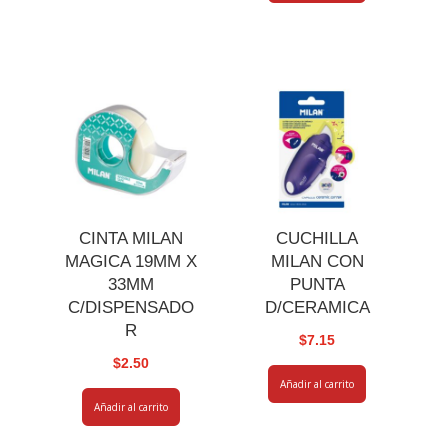
CINTA MILAN
CUCHILLA
MAGICA 19MM X
MILAN CON
33MM
PUNTA
C/DISPENSADO
D/CERAMICA
R
$
7.15
$
2.50
Añadir al carrito
Añadir al carrito