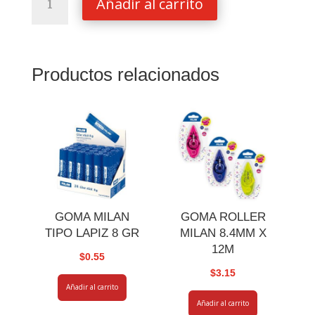
Añadir al carrito
MILAN
12
DIG
MESA
Productos relacionados
NEGRA
cantidad
GOMA MILAN
GOMA ROLLER
TIPO LAPIZ 8 GR
MILAN 8.4MM X
12M
$
0.55
$
3.15
Añadir al carrito
Añadir al carrito