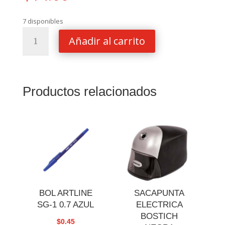
7 disponibles
CAJA
Añadir al carrito
FUERTE
POINTER
METALICA
8
Productos relacionados
cantidad
BOL ARTLINE
SACAPUNTA
SG-1 0.7 AZUL
ELECTRICA
BOSTICH
$
0.45