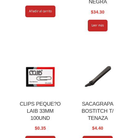
NEGRA
Añadir al carrito
$
34.30
Leer más
CLIPS PEQUE?O
SACAGRAPA
LAIB 33MM
BOSTITCH T/
100UND
TENAZA
$
0.35
$
4.40