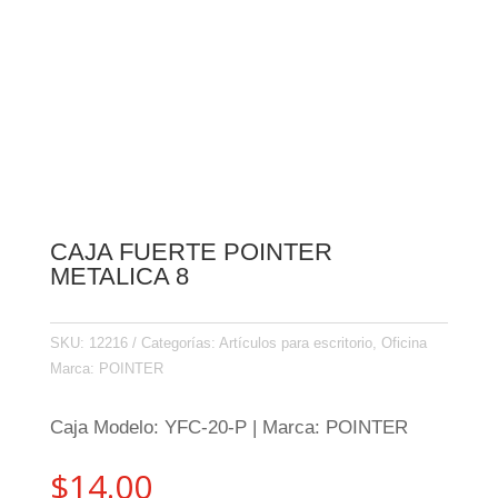
CAJA FUERTE POINTER
METALICA 8
SKU:
12216
Categorías:
Artículos para escritorio
,
Oficina
Marca:
POINTER
Caja Modelo: YFC-20-P | Marca: POINTER
$
14.00