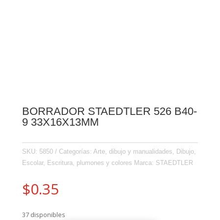
BORRADOR STAEDTLER 526 B40-
9 33X16X13MM
SKU:
5850
Categorías:
Arte, dibujo y manualidades
,
Dibujo
,
Escolar
,
Escritura, plumones y colores
Marca:
STAEDTLER
$
0.35
37 disponibles