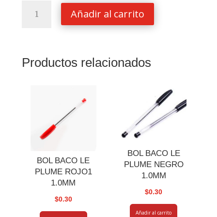
BORRADOR
Añadir al carrito
STAEDTLER
526
B40-
9
Productos relacionados
33X16X13MM
cantidad
BOL BACO LE
BOL BACO LE
PLUME NEGRO
PLUME ROJO1
1.0MM
1.0MM
$
0.30
$
0.30
Añadir al carrito