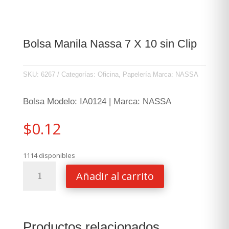
Bolsa Manila Nassa 7 X 10 sin Clip
SKU:
6267
Categorías:
Oficina
,
Papelería
Marca:
NASSA
Bolsa Modelo: IA0124 | Marca: NASSA
$
0.12
1114 disponibles
Bolsa
Añadir al carrito
Manila
Nassa
7
X
Productos relacionados
10