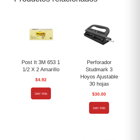
sin
Clip
cantidad
Post It 3M 653 1
Perforador
1/2 X 2 Amarillo
Studmark 3
Hoyos Ajustable
$
4.92
30 hojas
Leer más
$
30.00
Leer más