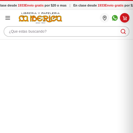
ase desde
1933
Envio gratis
por $20 o mas
|
En clase desde
1933
Envio gratis
por $2
Buscar productos