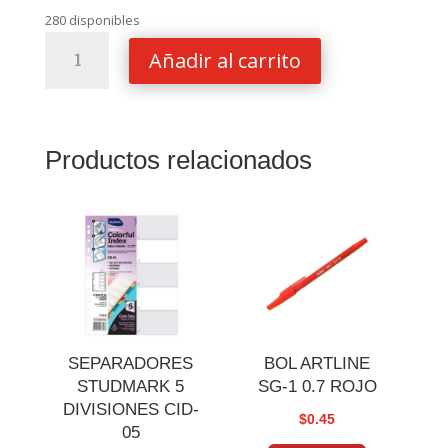
280 disponibles
BOLSA
Añadir al carrito
MANILA
NASSA
12
X
Productos relacionados
15
S/CLIP
cantidad
SEPARADORES
BOL ARTLINE
STUDMARK 5
SG-1 0.7 ROJO
DIVISIONES CID-
$
0.45
05