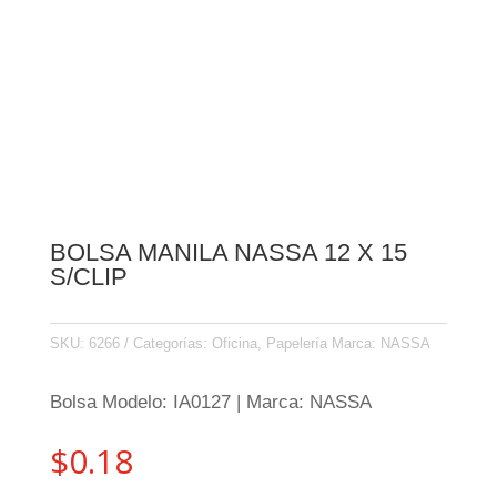
BOLSA MANILA NASSA 12 X 15
S/CLIP
SKU:
6266
Categorías:
Oficina
,
Papelería
Marca:
NASSA
Bolsa Modelo: IA0127 | Marca: NASSA
$
0.18