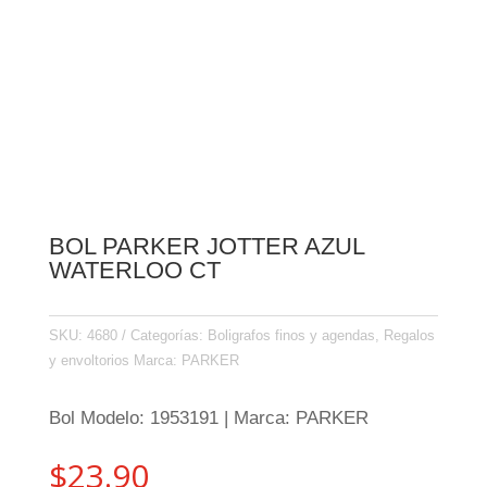
BOL PARKER JOTTER AZUL
WATERLOO CT
SKU:
4680
Categorías:
Boligrafos finos y agendas
,
Regalos
y envoltorios
Marca:
PARKER
Bol Modelo: 1953191 | Marca: PARKER
$
23.90