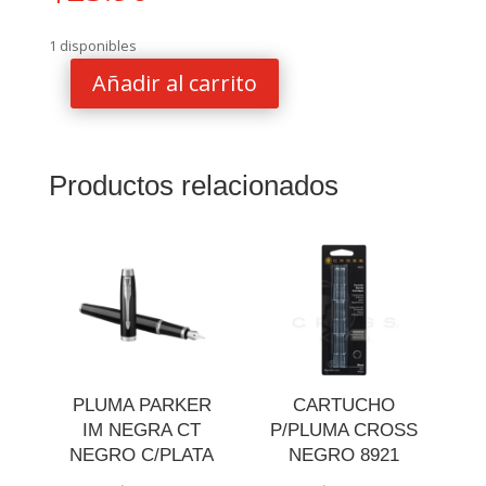
1 disponibles
Añadir al carrito
BOL
PARKER
JOTTER
AZUL
Productos relacionados
WATERLOO
CT
cantidad
PLUMA PARKER
CARTUCHO
IM NEGRA CT
P/PLUMA CROSS
NEGRO C/PLATA
NEGRO 8921