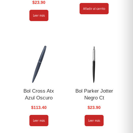
$
23.90
Añadir al carrito
Leer más
Bol Cross Atx
Bol Parker Jotter
Azul Oscuro
Negro Ct
$
113.40
$
23.90
Leer más
Leer más