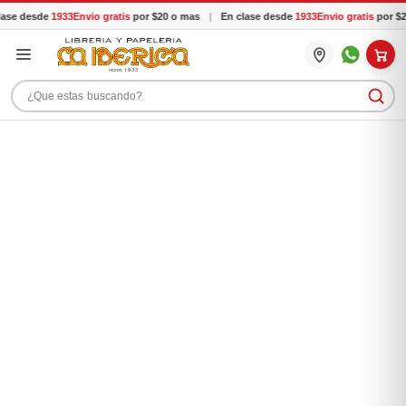
ase desde
1933
Envio gratis
por $20 o mas
|
En clase desde
1933
Envio gratis
por $2
Buscar productos