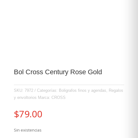
Bol Cross Century Rose Gold
SKU:
7972
Categorías:
Boligrafos finos y agendas
,
Regalos
y envoltorios
Marca:
CROSS
$
79.00
Sin existencias