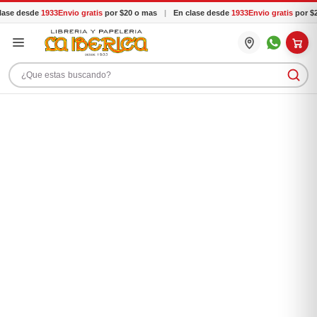
ase desde
1933
Envio gratis
por $20 o mas
|
En clase desde
1933
Envio gratis
por $2
Buscar productos