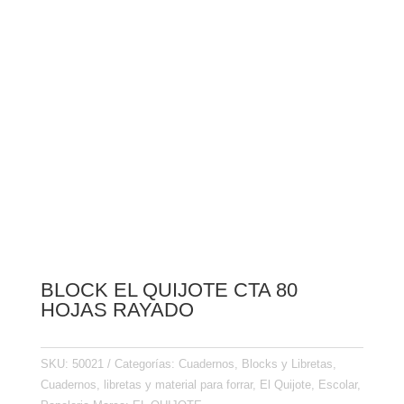
BLOCK EL QUIJOTE CTA 80
HOJAS RAYADO
SKU:
50021
Categorías:
Cuadernos, Blocks y Libretas
,
Cuadernos, libretas y material para forrar
,
El Quijote
,
Escolar
,