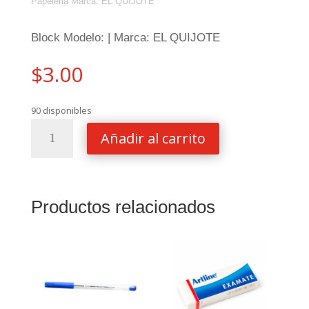
Papeleria
Marca:
EL QUIJOTE
Block Modelo: | Marca: EL QUIJOTE
$
3.00
90 disponibles
BLOCK
Añadir al carrito
EL
QUIJOTE
CTA
80
Productos relacionados
HOJAS
RAYADO
cantidad