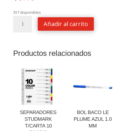
357 disponibles
ARCHIVADOR
Añadir al carrito
LAIB
OFICIO
ANCHO
702
Productos relacionados
cantidad
SEPARADORES
BOL BACO LE
STUDMARK
PLUME AZUL 1.0
T/CARTA 10
MM