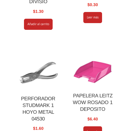
DIVISIO
$
0.30
$
1.30
Leer más
Añadir al carrito
PAPELERA LEITZ
PERFORADOR
WOW ROSADO 1
STUDMARK 1
DEPOSITO
HOYO METAL
04530
$
6.40
$
1.60