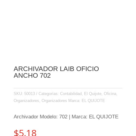
ARCHIVADOR LAIB OFICIO
ANCHO 702
SKU:
50013
Categorías:
Contabilidad
,
El Quijote
,
Oficina
,
Organizadores
,
Organizadores
Marca:
EL QUIJOTE
Archivador Modelo: 702 | Marca: EL QUIJOTE
$
5.18