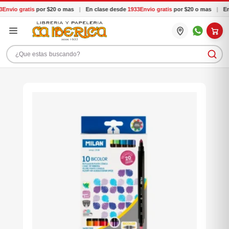
tis
por $20 o mas
|
En clase desde
1933
Envio gratis
por $20 o mas
|
En clase de
Buscar productos