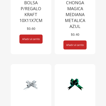
BOLSA
CHONGA
P/REGALO
MAGICA
KRAFT
MEDIANA
10X11X7CM
METALICA
AZUL
$
0.60
$
0.40
Añadir al carrito
Añadir al carrito