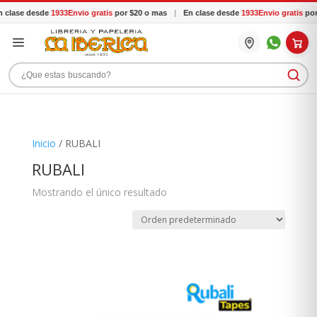
 clase desde
1933
Envio gratis
por $20 o mas
|
En clase desde
1933
Envio gratis
por 
Buscar productos
Inicio
/ RUBALI
RUBALI
Mostrando el único resultado