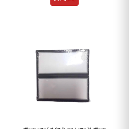
Añadir al carrito
Viñetas para Rotular Ruasa Negra 36 Viñetas