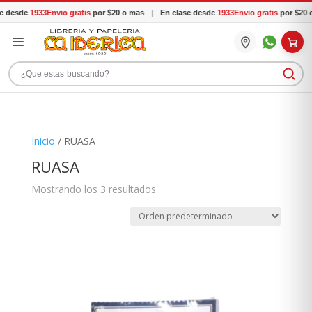
 desde
1933
Envio gratis
por $20 o mas
|
En clase desde
1933
Envio gratis
por $20 o
Buscar productos
Inicio
/ RUASA
RUASA
Mostrando los 3 resultados