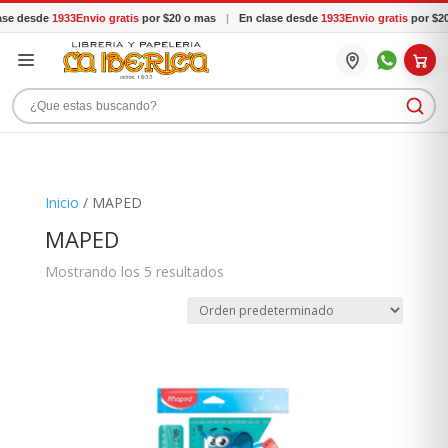
e desde
1933
Envio gratis
por $20 o mas
|
En clase desde
1933
Envio gratis
por $20 
Buscar productos
Inicio
/ MAPED
MAPED
Mostrando los 5 resultados